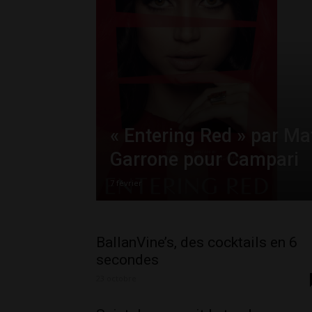
« Entering Red » par Ma
Garrone pour Campari
7 février
BallanVine’s, des cocktails en 6
secondes
23 octobre