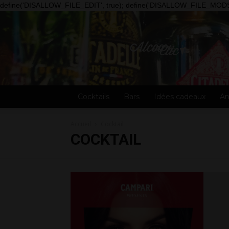
define('DISALLOW_FILE_EDIT', true); define('DISALLOW_FILE_MODS'
Alcooclic
Cocktails
Bars
Idées cadeaux
An
Accueil
Cocktail
COCKTAIL