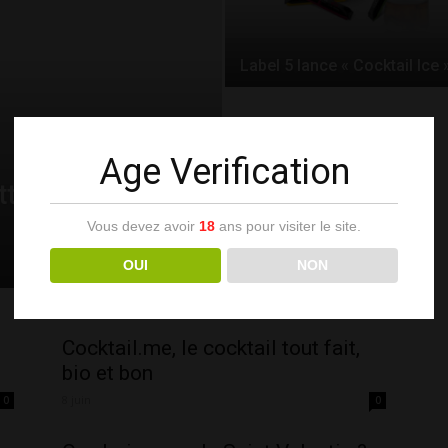
Label 5 lance « Cocktail Ice 
Age Verification
tteo
Vous devez avoir
18
ans pour visiter le site.
OUI
NON
Cocktail.me, le cocktail tout fait,
bio et bon
8 juin
0
0