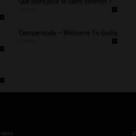
Que boire pour la Saint Valentin ?
14 février
0
0
Camparisoda – Welcome To Giulia
25 octobre
0
2
1
ropos
S