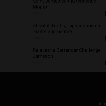
Saint James suit la tendance
Mojito
28 février
Absolut Truths, l’application en
réalité augmentée
26 janvier
Relevez le Bartender Challenge
Jameson
24 octobre
A p