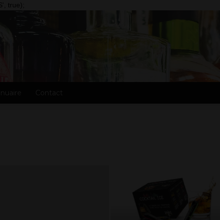
, true);
nuaire
Contact