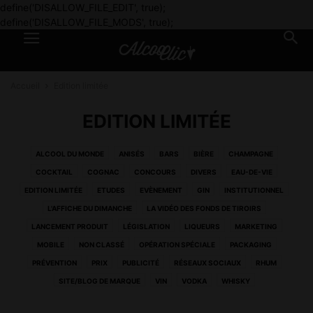
define('DISALLOW_FILE_EDIT', true);
define('DISALLOW_FILE_MODS', true);
Accueil
Edition limitée
EDITION LIMITÉE
ALCOOL DU MONDE
ANISÉS
BARS
BIÈRE
CHAMPAGNE
COCKTAIL
COGNAC
CONCOURS
DIVERS
EAU-DE-VIE
EDITION LIMITÉE
ETUDES
EVÈNEMENT
GIN
INSTITUTIONNEL
L'AFFICHE DU DIMANCHE
LA VIDÉO DES FONDS DE TIROIRS
LANCEMENT PRODUIT
LÉGISLATION
LIQUEURS
MARKETING
MOBILE
NON CLASSÉ
OPÉRATION SPÉCIALE
PACKAGING
PRÉVENTION
PRIX
PUBLICITÉ
RÉSEAUX SOCIAUX
RHUM
SITE/BLOG DE MARQUE
VIN
VODKA
WHISKY