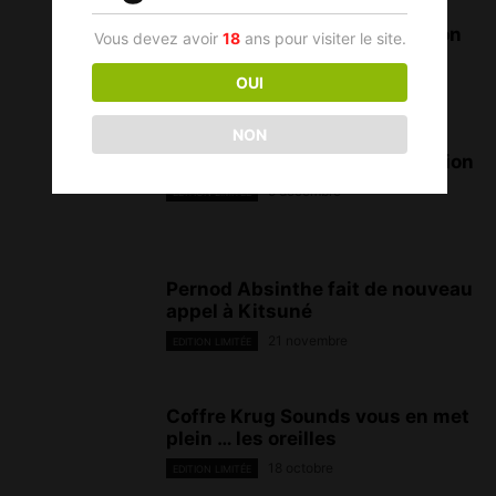
Havana Club met en coffret son
Vous devez avoir
18
ans pour visiter le site.
« Seleccion de Maestros »
OUI
18 décembre
EDITION LIMITÉE
NON
Coffrets de noël : Notre sélection
5 décembre
EDITION LIMITÉE
Pernod Absinthe fait de nouveau
appel à Kitsuné
21 novembre
EDITION LIMITÉE
Coffre Krug Sounds vous en met
plein … les oreilles
18 octobre
EDITION LIMITÉE