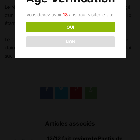
Le résultat fait très bien
illusion
s’il est bu frais et allongé
Vous devez avoir
18
ans pour visiter le site.
d’un trait d’eau pétillante («
Saint James Mojito Imperial
»
étant vendu
non-gazeux
).
OUI
Le tarif défie toute concurrence (
7€ la bouteille
) et cible
NON
clairement une clientèle assez
jeune
, amatrice de cocktail
sucrés.
Articles associés
12/12 fait revivre le Pastis de