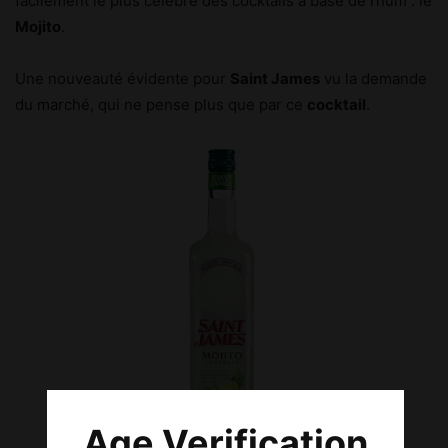
facilement le plus célèbre des cocktails à base de rhum : le
Mojito
.
Une nouveauté évidente pour
Saint James
vu la demande
du marché, qui ne pense plus que par ce
cocktail
.
Age Verification