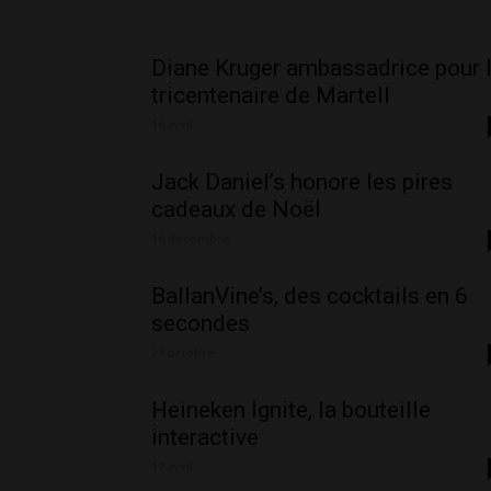
Diane Kruger ambassadrice pour 
tricentenaire de Martell
16 avril
Jack Daniel’s honore les pires
cadeaux de Noël
16 décembre
BallanVine’s, des cocktails en 6
secondes
23 octobre
Heineken Ignite, la bouteille
interactive
17 avril