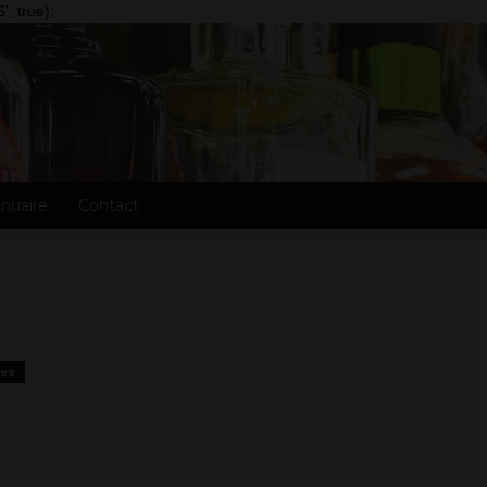
, true);
nuaire
Contact
res