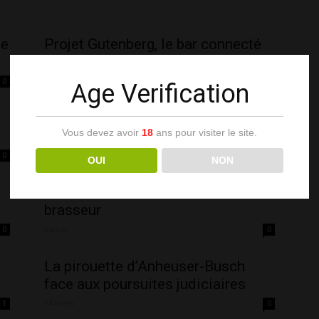
le
Projet Gutenberg, le bar connecté
de Pernod Ricard
4 février
0
0
Age Verification
Partager un #moetmoment
Vous devez avoir
18
ans pour visiter le site.
25 octobre
0
0
OUI
NON
Smithwick’s et son écureuil
brasseur
6 août
0
0
La pirouette d’Anheuser-Busch
face aux poursuites judiciaires
14 mars
1
0