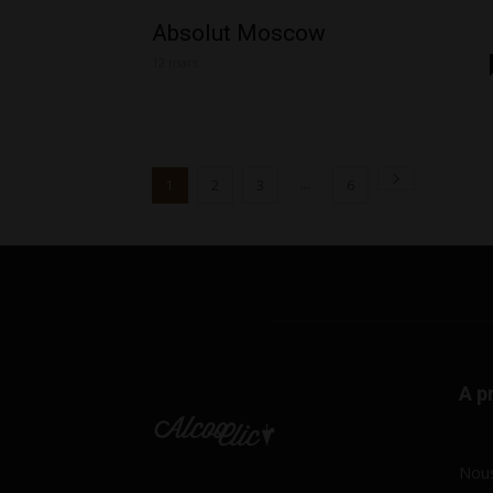
Absolut Moscow
12 mars
...
1
2
3
6
A p
Nous