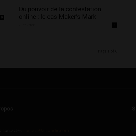
Du pouvoir de la contestation
online : le cas Maker’s Mark
0
20 février
1
Page 1 of 6
ropos
S
 contacter:
contact@alcooclic.com