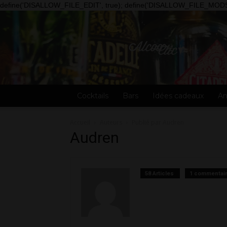
define('DISALLOW_FILE_EDIT', true); define('DISALLOW_FILE_MODS'
Alcooclic
Cocktails
Bars
Idées cadeaux
An
Accueil
Auteurs
Publié par Audren
Audren
58 Articles
1 commentai