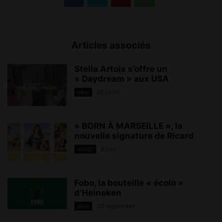
Articles associés
Stella Artois s’offre un
« Daydream » aux USA
28 juillet
BIÈRE
« BORN À MARSEILLE », la
nouvelle signature de Ricard
8 juin
ANISÉS
Fobo, la bouteille « écolo »
d’Heineken
30 septembre
BIÈRE