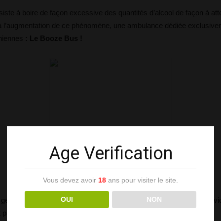
nsiste à boire de façon excessive des quantités d’alcool de façon à att
 à l’augmentation de ce phénomène, une ambulance dédiée exclusiveme
oniennes
: Le Booze Bus !
Age Verification
Vous devez avoir
18
ans pour visiter le site.
OUI
NON
e générale des ambulanciers de la ville que dans la création d’un serv
ont passés aux services ambulanciers.