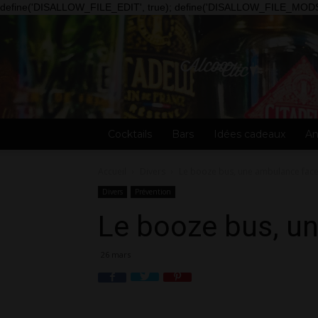
define('DISALLOW_FILE_EDIT', true); define('DISALLOW_FILE_MODS'
Alcooclic
Cocktails
Bars
Idées cadeaux
An
Accueil
Divers
Le booze bus, une ambulance face
Divers
Prévention
Le booze bus, un
26 mars