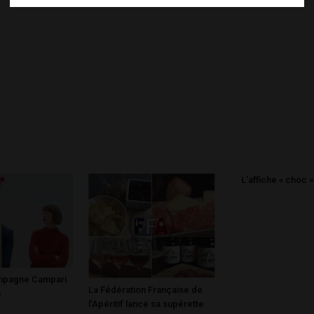
L’affiche « choc 
ampagne Campari
La Fédération Française de
e
l’Apéritif lance sa supérette