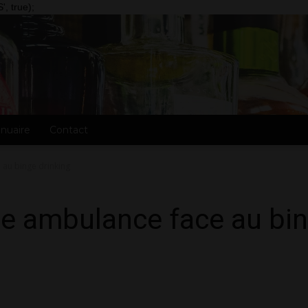
, true);
nuaire
Contact
 au binge drinking
e ambulance face au bin