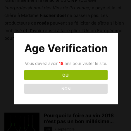
Mais finalement la ténacité du
CIVP
(
Conseil
Interprofessionnel des Vins de Provence)
a payé et la loi
chère à Madame
Fischer Boel
ne passera pas. Les
producteurs de
rosés
peuvent se féliciter de s’être si bien
mobilisé et d’avoir réussi à faire plier l’Union Européenne
pour la protection du patrimoine viticole français.
Age Verification
Vous devez avoir
18
ans pour visiter le site.
OUI
NON
Articles associés
Pourquoi la foire au vin 2018
n’est pas un bon millésime...
7 septembre
VIN