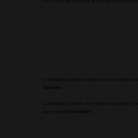
Le cocktail qui remporte le plus grand nombre 
Les
joueurs
gagnent alors un certain nombre 
Varsovie
.
La
marque
a depuis un certain temps senti le p
par le groupe
Belvédère
.