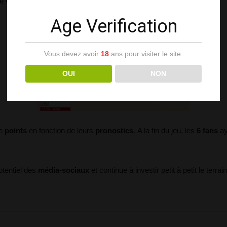
de
votes
gagne le match.
Age Verification
Vous devez avoir
18
ans pour visiter le site.
OUI
NON
de
points
en fonction de leurs
pronostics
. A la fin du jeu, les
6 fans
ay
otentiel des
média-sociaux
et continue à investir petit à petit le terra