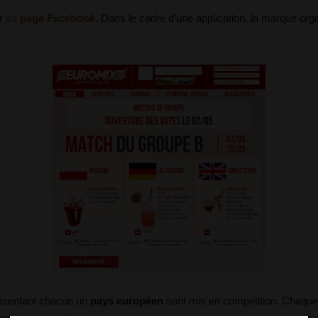
ur
sa
page Facebook
. Dans le cadre d’une application, la marque org
résentant chacun un
pays européen
sont mis en compétition. Chaque