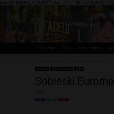
define('DISALLOW_FILE_EDIT', true); define('DISALLOW_FILE_MODS'
Alcooclic
Cocktails
Bars
Idées cadeaux
An
Accueil
Concours
Sobieski Euromix Contest
Concours
Réseaux Sociaux
Vodka
Sobieski Euromi
11 mai