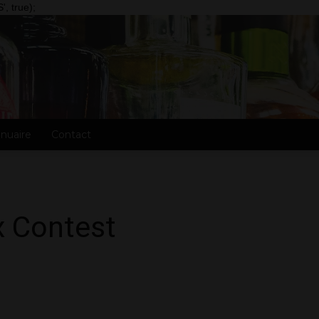
, true);
nuaire
Contact
x Contest