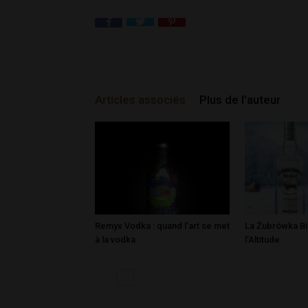
Articles associés
Plus de l'auteur
Remyx Vodka : quand l’art se met
La Żubrówka Bi
à la vodka
l’Altitude