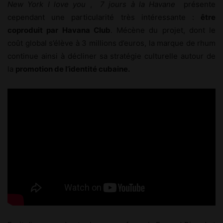
New York I love you
,
7 jours à la Havane
présente
cependant une particularité très intéressante :
être
coproduit par Havana Club
. Mécène du projet, dont le
coût global s’élève à 3 millions d’euros, la marque de rhum
continue ainsi à décliner sa stratégie culturelle autour de
la
promotion de l’identité cubaine.