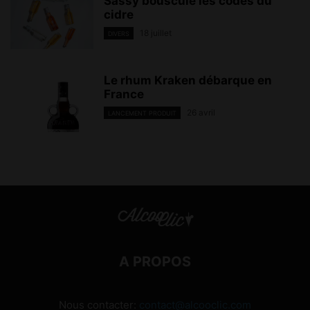
Sassy bouscule les codes du
cidre
18 juillet
DIVERS
Le rhum Kraken débarque en
France
26 avril
LANCEMENT PRODUIT
A PROPOS
Nous contacter:
contact@alcooclic.com