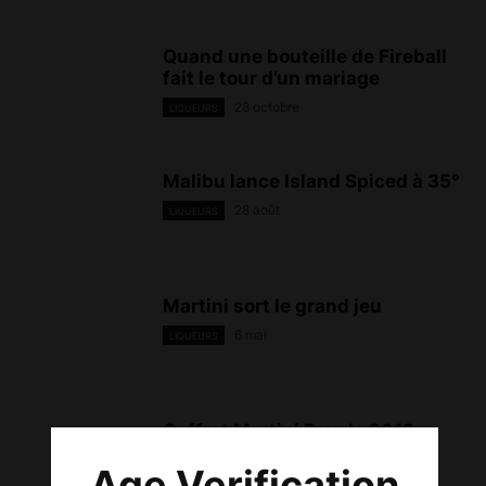
Quand une bouteille de Fireball
fait le tour d’un mariage
28 octobre
LIQUEURS
Malibu lance Island Spiced à 35°
28 août
LIQUEURS
Martini sort le grand jeu
6 mai
LIQUEURS
Coffret Martini Royale 2012
17 décembre
LIQUEURS
Age Verification