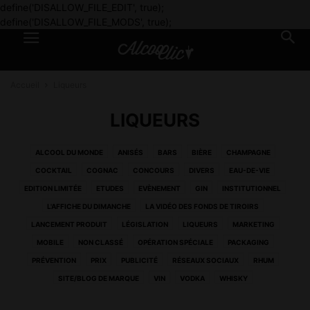
define('DISALLOW_FILE_EDIT', true);
define('DISALLOW_FILE_MODS', true);
Accueil
Liqueurs
LIQUEURS
ALCOOL DU MONDE
ANISÉS
BARS
BIÈRE
CHAMPAGNE
COCKTAIL
COGNAC
CONCOURS
DIVERS
EAU-DE-VIE
EDITION LIMITÉE
ETUDES
EVÈNEMENT
GIN
INSTITUTIONNEL
L'AFFICHE DU DIMANCHE
LA VIDÉO DES FONDS DE TIROIRS
LANCEMENT PRODUIT
LÉGISLATION
LIQUEURS
MARKETING
MOBILE
NON CLASSÉ
OPÉRATION SPÉCIALE
PACKAGING
LIQUEURS
LIQUEURS
Bataille des prix entre Pernod Ricard et
LIQUEURS
Suze invente un cocktail avec du chocolat
PRÉVENTION
PRIX
PUBLICITÉ
RÉSEAUX SOCIAUX
RHUM
L’affiche du dimanche #39
Leclerc
chaud
SITE/BLOG DE MARQUE
VIN
VODKA
WHISKY
4 juillet
18 mars
1 décembre