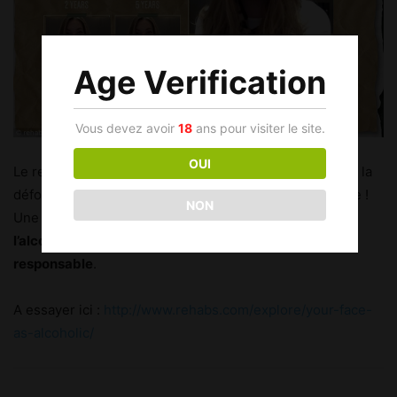
Age Verification
Vous devez avoir
18
ans pour visiter le site.
OUI
Le rendu est relativement
réaliste
avec les rougeurs et la
déformation du visage qui ne donne vraiment pas envie !
NON
Une bonne façon de communiquer sur les
dangers de
l’alcool
et de sensibiliser à une
consommation
responsable
.
A essayer ici :
http://www.rehabs.com/explore/your-face-
as-alcoholic/