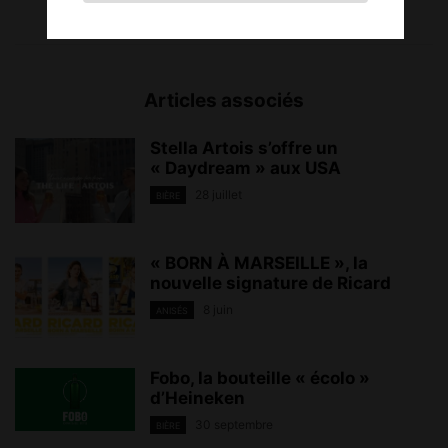
Articles associés
Stella Artois s’offre un
« Daydream » aux USA
28 juillet
BIÈRE
« BORN À MARSEILLE », la
nouvelle signature de Ricard
8 juin
ANISÉS
Fobo, la bouteille « écolo »
d’Heineken
30 septembre
BIÈRE