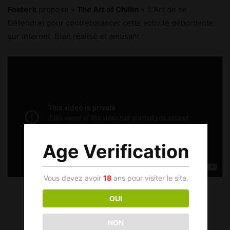
Foster’s
propose «
The Art of Chillin
» (L’Art de se
Détendre) pour contrebalancer cette activité débordante
sur internet. Bien réalisé et amusant :
Age Verification
Vous devez avoir
18
ans pour visiter le site.
OUI
NON