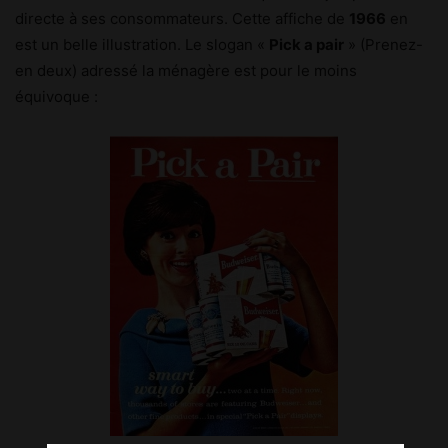
directe à ses consommateurs. Cette affiche de
1966
en
est un belle illustration. Le slogan «
Pick a pair
» (Prenez-
en deux) adressé la ménagère est pour le moins
équivoque :