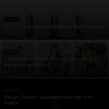
MARKETING
12/12 fait revivre le Pastis de Saint-Tropez
17 juillet
MARKETING
« BORN À MARSEILLE », la nouvelle
signature de Ricard
8 juin
MARKETING
Remyx Vodka : quand l’art se met à la
vodka