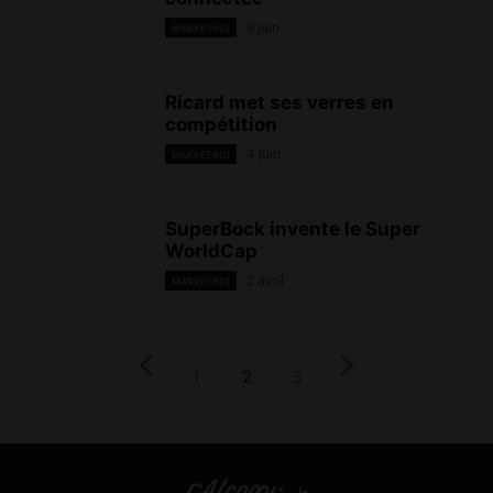
9 juin
MARKETING
Ricard met ses verres en
compétition
4 juin
MARKETING
SuperBock invente le Super
WorldCap
2 avril
MARKETING
1
2
3