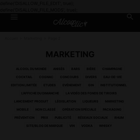
define('DISALLOW_FILE_EDIT', true);
define('DISALLOW_FILE_MODS', true);
Accueil
Marketing
Page 2
MARKETING
ALCOOL DU MONDE
ANISÉS
BARS
BIÈRE
CHAMPAGNE
COCKTAIL
COGNAC
CONCOURS
DIVERS
EAU-DE-VIE
EDITION LIMITÉE
ETUDES
EVÈNEMENT
GIN
INSTITUTIONNEL
L'AFFICHE DU DIMANCHE
LA VIDÉO DES FONDS DE TIROIRS
LANCEMENT PRODUIT
LÉGISLATION
LIQUEURS
MARKETING
MOBILE
NON CLASSÉ
OPÉRATION SPÉCIALE
PACKAGING
PRÉVENTION
PRIX
PUBLICITÉ
RÉSEAUX SOCIAUX
RHUM
SITE/BLOG DE MARQUE
VIN
VODKA
WHISKY