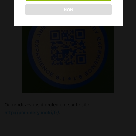
NON
Ou rendez-vous directement sur le site :
http://pommery.mobi/fr/
.