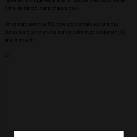
représentant l’age légal à partir duquel il est autorisé de
boire de l’alcool dans chaque pays.
On remarquera que l’Europe occidentale est une des
zones les plus tolérante sur ce point avec seulement 16
ans. Instructif :