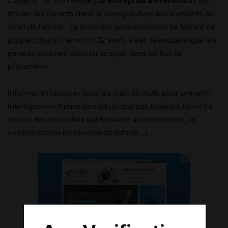
L’objectif du site réalisé par
Entreprise & Prévention
, est
d’aider les parents dans le dialogue avec leurs enfants au
sujet de l’alcool . La première consommation se faisant de
plus en plus tôt (environ 12 ans!), il est nécessaire que les
parents puissent aborder le sujet dans un but de
prévention.
Informer et rassurer sont les maitres mots pour prévenir
intelligemment dans des situations pas toujours facile (le
niveau des bouteilles qui baissent anormalement, la
consommation en réunion de famille…).