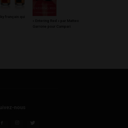
sky français qui
« Entering Red » par Matteo
Garrone pour Campari
uivez-nous