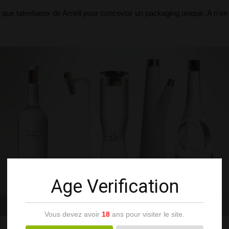
s que talentueux de Arnell pour concevoir un packaging unique. A n’
Age Verification
Vous devez avoir
18
ans pour visiter le site.