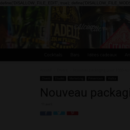
define('DISALLOW_FILE_EDIT', true); define('DISALLOW_FILE_MODS'
Alcooclic
Cocktails
Bars
Idées cadeaux
An
Accueil
Divers
Nouveau packaging pour 1000 Ac
Divers
Etudes
Marketing
Prévention
Vodka
Nouveau packagi
11 avril