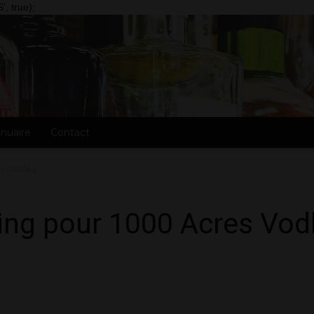
, true);
nuaire
Contact
res Vodka
ng pour 1000 Acres Vod