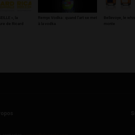
ILLE », la
Remyx Vodka : quand l’art se met
Bellevoye, le whi
ure de Ricard
à la vodka
monte
ropos
S
 contacter:
contact@alcooclic.com