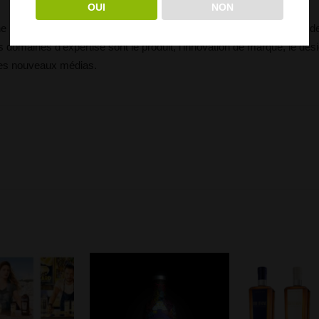
OUI
NON
t une prestigieuse agence de communication, de design et de créatio
 domaines d’expertise sont le produit, l’innovation de marque, le desig
t les nouveaux médias.